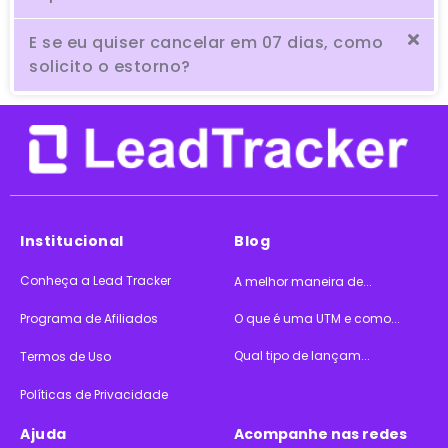
E se eu quiser cancelar em 07 dias, como
solicito o estorno?
Institucional
Blog
Conheça a Lead Tracker
A melhor maneira de...
Programa de Afiliados
O que é uma UTM e como...
Qual tipo de lançam...
Termos de Uso
Políticas de Privacidade
Ajuda
Acompanhe nas redes