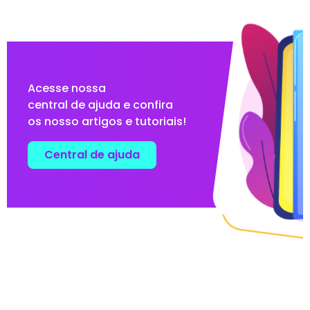
Acesse nossa
central de ajuda e confira
os nosso artigos e tutoriais!
Central de ajuda