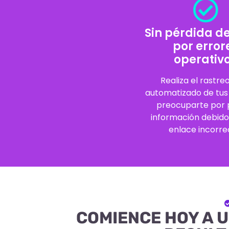
Sin pérdida d
por error
operativ
Realiza el rastre
automatizado de tus 
preocuparte por 
información debido
enlace incorre
COMIENCE HOY A U