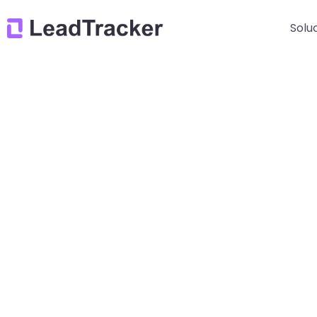
Solu
PARAMETRIZ
EN PO
Rastree todos sus anuncios de manera ági