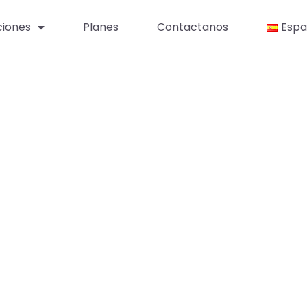
ciones
Planes
Contactanos
Espa
ACIÓN DE ANUNC
COS SEGUNDOS
l y automatizada con LTM, el parámetro de r
de Lead Tracker.