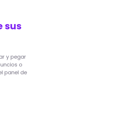
e sus
ar y pegar
nuncios o
l panel de