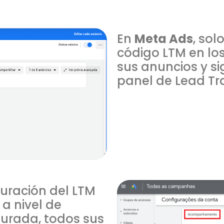
En
Meta Ads
, sol
código LTM en lo
sus anuncios y si
panel de Lead Tr
iguración del LTM
 a nivel de
gurada, todos sus