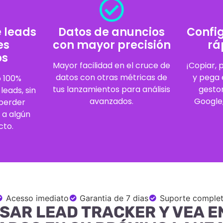
e leads
Datos de anuncios
Confi
es
con mayor precisión
rá
os
Mayor facilidad en el cruce de
¡Copiar, 
datos con otras métricas de
y pega 
o 100%
tus lanzamientos para análisis
gesto
leads, sin
avanzados.
Google,
perder
 a algún
cto.
Acesso imediato
Garantia de 7 dias
Suporte comple
SAR LEAD TRACKER Y VEA E