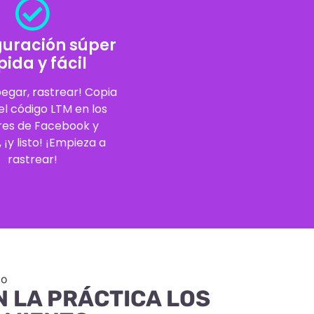
guración súper
pida y fácil
pegar, rastrear! Copia
el código LTM en los
res de Facebook y
 ¡y listo! ¡Empieza a
rastrear!
to
N LA PRÁCTICA LOS