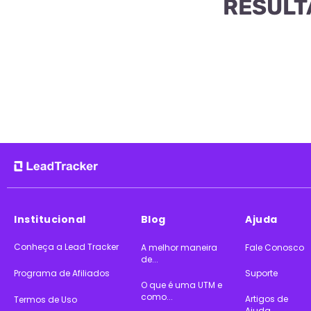
RESULT
Institucional
Blog
Ajuda
Conheça a Lead Tracker
A melhor maneira
Fale Conosco
de...
Programa de Afiliados
Suporte
O que é uma UTM e
como...
Artigos de
Termos de Uso
Ajuda